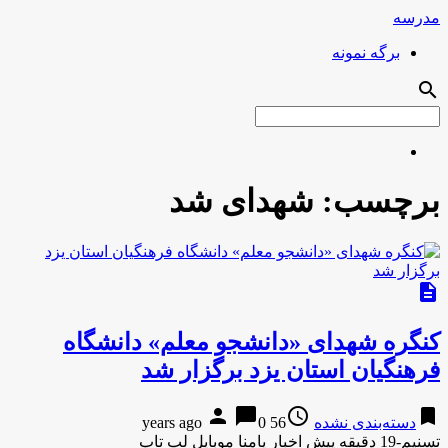
مدرسه
برگه نمونه
search
برچسب:
شهدای شد
description
کنگره شهدای «دانشجو معلم» دانشگاه
فرهنگیان استان یزد برگزار شد
person
chat_bubble
access_time
bookmark
دسته‌بندی نشده
56 years ago
0
تسنیم-19 دقیقه پیش اخبار پامنا موبایل لپ تاپ