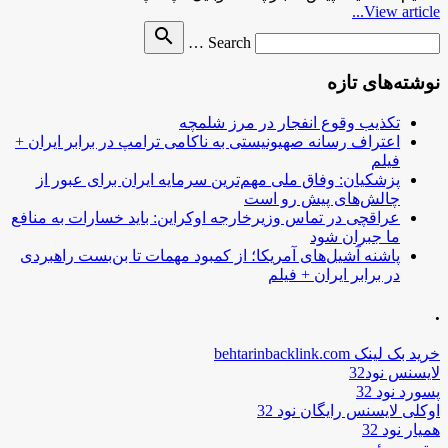
View article...
Search
search
Search …
for
نوشته‌های تازه
تکذیب وقوع انفجار در مرز شلمچه
اعتراف رسانه صهیونیستی به ناکامی ترامپ در برابر ایران +
فیلم
پزشکیان: وفاق ملی مهم‌ترین سرمایه ایران برای عبور از
چالش‌های پیش رو است
عراقچی در تماس وزیرخارجه اوکراین: باید خسارات به منافع
ما جبران شود
پاشنه آشیل‌های آمریکا؛ از کمبود مهمات تا بن‌بست راهبردی
در برابر ایران + فیلم
.
خرید بک لینک behtarinbacklink.com
لایسنس نود32
پسورد نود 32
اوکلی لایسنس رایگان نود 32
همیار نود 32