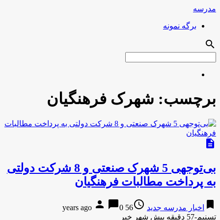
مدرسه
برگه نمونه
search
برچسب:
شهرک فرهنگیان
description
بی‌توجهی 5 شهرک صنعتی و 8 شرکت دولتی
به پرداخت مطالبات فرهنگیان
person
chat_bubble
access_time
bookmark
اخبار مدرسه جدید
56 years ago
0
تسنیم-57 دقیقه پیش شهر خبر