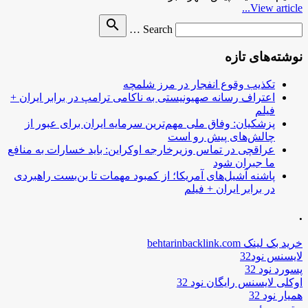
View article...
Search
search
Search …
for
نوشته‌های تازه
تکذیب وقوع انفجار در مرز شلمچه
اعتراف رسانه صهیونیستی به ناکامی ترامپ در برابر ایران +
فیلم
پزشکیان: وفاق ملی مهم‌ترین سرمایه ایران برای عبور از
چالش‌های پیش رو است
عراقچی در تماس وزیرخارجه اوکراین: باید خسارات به منافع
ما جبران شود
پاشنه آشیل‌های آمریکا؛ از کمبود مهمات تا بن‌بست راهبردی
در برابر ایران + فیلم
.
خرید بک لینک behtarinbacklink.com
لایسنس نود32
پسورد نود 32
اوکلی لایسنس رایگان نود 32
همیار نود 32