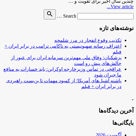
چندین سال اخیر برای تقویت و …
View article...
Search
search
Search …
for
نوشته‌های تازه
تکذیب وقوع انفجار در مرز شلمچه
اعتراف رسانه صهیونیستی به ناکامی ترامپ در برابر ایران +
فیلم
پزشکیان: وفاق ملی مهم‌ترین سرمایه ایران برای عبور از
چالش‌های پیش رو است
عراقچی در تماس وزیرخارجه اوکراین: باید خسارات به منافع
ما جبران شود
پاشنه آشیل‌های آمریکا؛ از کمبود مهمات تا بن‌بست راهبردی
در برابر ایران + فیلم
.
آخرین دیدگاه‌ها
بایگانی‌ها
آگوست 2026