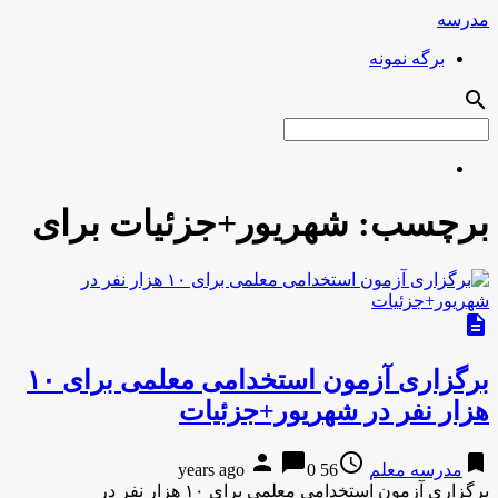
مدرسه
برگه نمونه
search
برچسب:
شهریور+جزئیات برای
description
برگزاری آزمون استخدامی معلمی برای ۱۰
هزار نفر در شهریور+جزئیات
person
chat_bubble
access_time
bookmark
مدرسه معلم
56 years ago
0
برگزاری آزمون استخدامی معلمی برای ۱۰ هزار نفر در