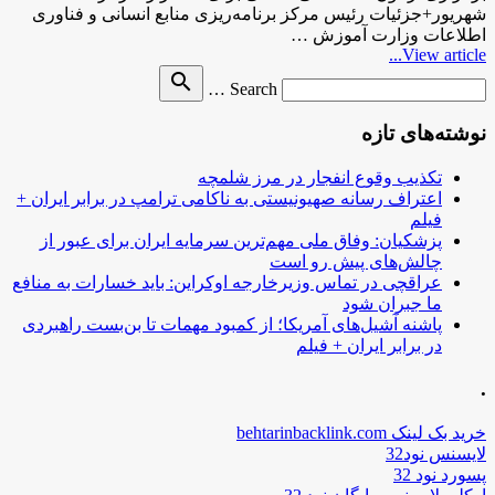
شهریور+جزئیات رئیس مرکز برنامه‌ریزی منابع انسانی و فناوری
اطلاعات وزارت آموزش …
View article...
Search
search
Search …
for
نوشته‌های تازه
تکذیب وقوع انفجار در مرز شلمچه
اعتراف رسانه صهیونیستی به ناکامی ترامپ در برابر ایران +
فیلم
پزشکیان: وفاق ملی مهم‌ترین سرمایه ایران برای عبور از
چالش‌های پیش رو است
عراقچی در تماس وزیرخارجه اوکراین: باید خسارات به منافع
ما جبران شود
پاشنه آشیل‌های آمریکا؛ از کمبود مهمات تا بن‌بست راهبردی
در برابر ایران + فیلم
.
خرید بک لینک behtarinbacklink.com
لایسنس نود32
پسورد نود 32