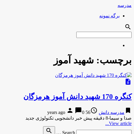
مدرسه
برگه نمونه
search
برچسب:
شهید آموز
description
کنگره 170 شهید دانش آموز هرمزگان
person
chat_bubble
access_time
bookmark
مدرسه دانش
56 years ago
0
صدا و سیما-8 دقیقه پیش خبر دانشجویی تکنولوژی جدید
View article...
Search
search
Search …
for