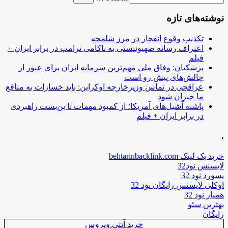
نوشته‌های تازه
تکذیب وقوع انفجار در مرز شلمچه
اعتراف رسانه صهیونیستی به ناکامی ترامپ در برابر ایران +
فیلم
پزشکیان: وفاق ملی مهم‌ترین سرمایه ایران برای عبور از
چالش‌های پیش رو است
عراقچی در تماس وزیرخارجه اوکراین: باید خسارات به منافع
ما جبران شود
پاشنه آشیل‌های آمریکا؛ از کمبود مهمات تا بن‌بست راهبردی
در برابر ایران + فیلم
.
خرید بک لینک behtarinbacklink.com
لایسنس نود32
پسورد نود 32
اوکلی لایسنس رایگان نود 32
همیار نود 32
بهترین سئو
رایگان
خرید آنتی ویروس