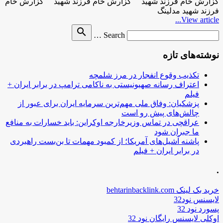
گزارش خام فرزند شهید گزارش خام فرزند شهید گزارش خام
فرزند شهید مدلینگ
View article...
Search
search
Search …
for
نوشته‌های تازه
تکذیب وقوع انفجار در مرز شلمچه
اعتراف رسانه صهیونیستی به ناکامی ترامپ در برابر ایران +
فیلم
پزشکیان: وفاق ملی مهم‌ترین سرمایه ایران برای عبور از
چالش‌های پیش رو است
عراقچی در تماس وزیرخارجه اوکراین: باید خسارات به منافع
ما جبران شود
پاشنه آشیل‌های آمریکا؛ از کمبود مهمات تا بن‌بست راهبردی
در برابر ایران + فیلم
.
خرید بک لینک behtarinbacklink.com
لایسنس نود32
پسورد نود 32
اوکلی لایسنس رایگان نود 32