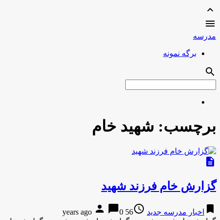
expand_less

مدرسه
برگه نمونه
search
برچسب:
شهید خام
description
گزارش خام فرزند شهید
person
chat_bubble
access_time
bookmark
اخبار مدرسه جدید
56 years ago
0