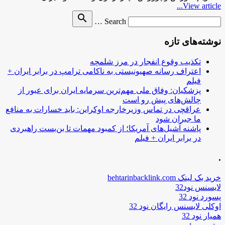
View article...
Search
search
Search …
for
نوشته‌های تازه
تکذیب وقوع انفجار در مرز شلمچه
اعتراف رسانه صهیونیستی به ناکامی ترامپ در برابر ایران +
فیلم
پزشکیان: وفاق ملی مهم‌ترین سرمایه ایران برای عبور از
چالش‌های پیش رو است
عراقچی در تماس وزیرخارجه اوکراین: باید خسارات به منافع
ما جبران شود
پاشنه آشیل‌های آمریکا؛ از کمبود مهمات تا بن‌بست راهبردی
در برابر ایران + فیلم
.
خرید بک لینک behtarinbacklink.com
لایسنس نود32
پسورد نود 32
اوکلی لایسنس رایگان نود 32
همیار نود 32