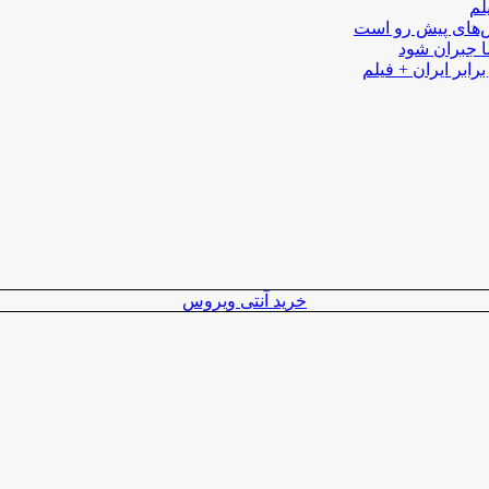
لم
لش‌های پیش رو است
ا جبران شود
رابر ایران + فیلم
خرید آنتی ویروس