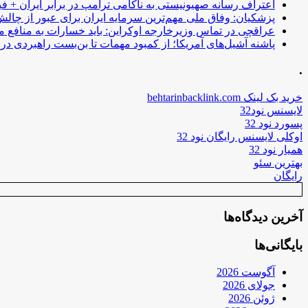
اعتراف رسانه صهیونیستی به ناکامی ترامپ در برابر ایران + فی
پزشکیان: وفاق ملی مهم‌ترین سرمایه ایران برای عبور از چا
عراقچی در تماس وزیرخارجه اوکراین: باید خسارات به منافع م
پاشنه آشیل‌های آمریکا؛ از کمبود مهمات تا بن‌بست راهبردی در ب
.
خرید بک لینک behtarinbacklink.com
لایسنس نود32
پسورد نود 32
اوکلی لایسنس رایگان نود 32
همیار نود 32
بهترین سئو
رایگان
آخرین دیدگاه‌ها
بایگانی‌ها
آگوست 2026
جولای 2026
ژوئن 2026