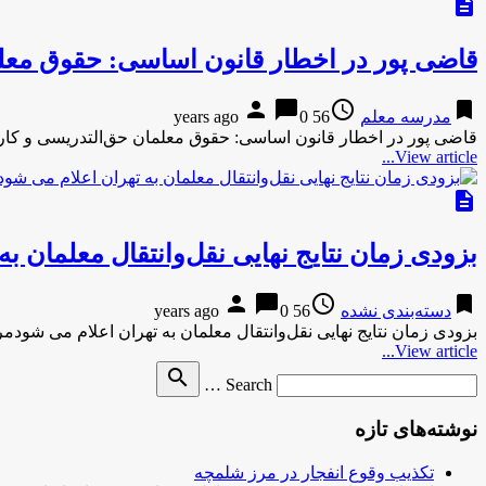
description
قاضی پور در اخطار قانون اساسی: حقوق معلما
person
chat_bubble
access_time
bookmark
مدرسه معلم
56 years ago
0
قاضی پور در اخطار قانون اساسی: حقوق معلمان حق‌التدریسی‌ و کار
View article...
description
بزودی زمان نتایج نهایی نقل‌وانتقال معلمان ب
person
chat_bubble
access_time
bookmark
دسته‌بندی نشده
56 years ago
0
بزودی زمان نتایج نهایی نقل‌وانتقال معلمان به تهران اعلام می شودمرد
View article...
Search
search
Search …
for
نوشته‌های تازه
تکذیب وقوع انفجار در مرز شلمچه