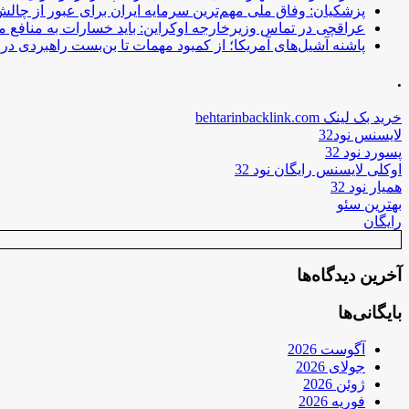
پزشکیان: وفاق ملی مهم‌ترین سرمایه ایران برای عبور از چا
عراقچی در تماس وزیرخارجه اوکراین: باید خسارات به منافع م
پاشنه آشیل‌های آمریکا؛ از کمبود مهمات تا بن‌بست راهبردی در ب
.
خرید بک لینک behtarinbacklink.com
لایسنس نود32
پسورد نود 32
اوکلی لایسنس رایگان نود 32
همیار نود 32
بهترین سئو
رایگان
آخرین دیدگاه‌ها
بایگانی‌ها
آگوست 2026
جولای 2026
ژوئن 2026
فوریه 2026