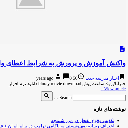
description
واکنش آموزش و پرورش به شرایط اعطای وام 5 میلیونی/ همه فرهنگیان شامل این طرح می ش
person
chat_bubble
access_time
bookmark
اخبار مدرسه جدید
56 years ago
0
خبرآنلاین-3 ساعت پیش bluray movie download دانلود نرم افزار
View article...
Search
search
Search …
for
نوشته‌های تازه
تکذیب وقوع انفجار در مرز شلمچه
اعتراف رسانه صهیونیستی به ناکامی ترامپ در برابر ایران + فی