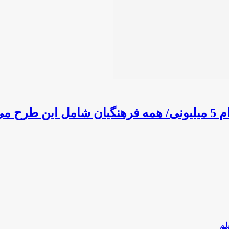
وند؟
لم