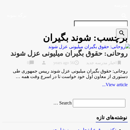
مدرسه
search
برگه نمونه
search
برچسب:
شوند بگیران
روحانی: حقوق بگیران میلیونی عزل شوند
chat_bubble
person
access_time
bookmark
اخبار مدرسه جدید
56 years ago
0
روحانی: حقوق بگیران میلیونی عزل شوند رییس جمهوری طی
دستوری از معاون اول خود خواست تا در اسرع وقت همه …
View article...
Search
Search …
for
نوشته‌های تازه
تکذیب وقوع انفجار در مرز شلمچه