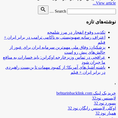
View article...
Search
search
Search …
for
نوشته‌های تازه
تکذیب وقوع انفجار در مرز شلمچه
اعتراف رسانه صهیونیستی به ناکامی ترامپ در برابر ایران +
فیلم
پزشکیان: وفاق ملی مهم‌ترین سرمایه ایران برای عبور از
چالش‌های پیش رو است
عراقچی در تماس وزیرخارجه اوکراین: باید خسارات به منافع
ما جبران شود
پاشنه آشیل‌های آمریکا؛ از کمبود مهمات تا بن‌بست راهبردی
در برابر ایران + فیلم
.
خرید بک لینک behtarinbacklink.com
لایسنس نود32
پسورد نود 32
اوکلی لایسنس رایگان نود 32
همیار نود 32