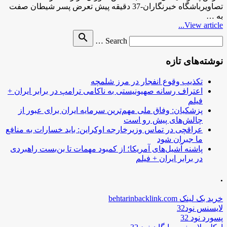
تصاویرباشگاه خبرنگاران-37 دقیقه پیش تعرض پسر شیطان صفت
به …
View article...
Search
search
Search …
for
نوشته‌های تازه
تکذیب وقوع انفجار در مرز شلمچه
اعتراف رسانه صهیونیستی به ناکامی ترامپ در برابر ایران +
فیلم
پزشکیان: وفاق ملی مهم‌ترین سرمایه ایران برای عبور از
چالش‌های پیش رو است
عراقچی در تماس وزیرخارجه اوکراین: باید خسارات به منافع
ما جبران شود
پاشنه آشیل‌های آمریکا؛ از کمبود مهمات تا بن‌بست راهبردی
در برابر ایران + فیلم
.
خرید بک لینک behtarinbacklink.com
لایسنس نود32
پسورد نود 32