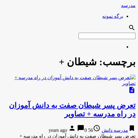
مدرسه
برگه نمونه
search
برچسب:
شیطان +
description
تعرض پسر شیطان صفت به دانش آموزان
در راه مدرسه + تصاویر
person
chat_bubble
access_time
bookmark
مدرسه دانش
56 years ago
0
تعرض پسر شیطان صفت به دانش آموزان در راه مدرسه +