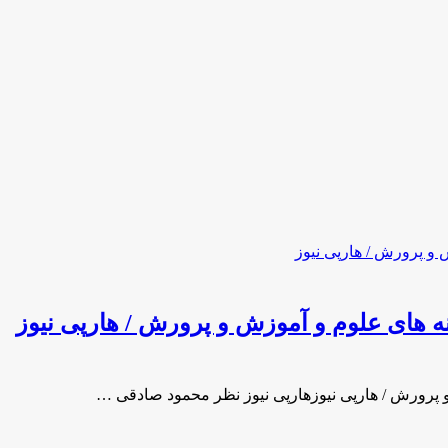
ه هاى علوم و آموزش و پرورش / هارپی نیوز
و پرورش / هارپی نیوزهارپی نیوز نظر محمود صادقى …