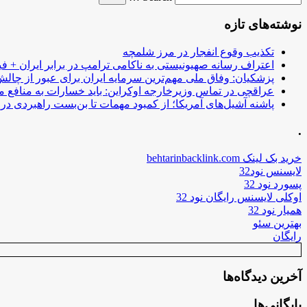
نوشته‌های تازه
تکذیب وقوع انفجار در مرز شلمچه
اعتراف رسانه صهیونیستی به ناکامی ترامپ در برابر ایران + فی
پزشکیان: وفاق ملی مهم‌ترین سرمایه ایران برای عبور از چا
عراقچی در تماس وزیرخارجه اوکراین: باید خسارات به منافع م
پاشنه آشیل‌های آمریکا؛ از کمبود مهمات تا بن‌بست راهبردی در ب
.
خرید بک لینک behtarinbacklink.com
لایسنس نود32
پسورد نود 32
اوکلی لایسنس رایگان نود 32
همیار نود 32
بهترین سئو
رایگان
آخرین دیدگاه‌ها
بایگانی‌ها