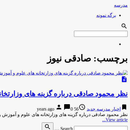
مدرسه
برگه نمونه
search
برچسب:
صادقى نیوز
description
نظر محمود صادقى درباره گزینه هاى وزارتخان
person
chat_bubble
access_time
bookmark
اخبار مدرسه جدید
56 years ago
0
نظر محمود صادقى درباره گزینه هاى وزارتخانه هاى علوم و آموزش 
View article...
Search
search
Search …
for