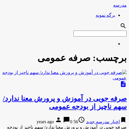
مدرسه
برگه نمونه
search
برچسب:
صرفه عمومی
description
صرفه جویی در آموزش و پرورش معنا ندارد/
سهم ناچیز از بودجه عمومی
person
chat_bubble
access_time
bookmark
اخبار مدرسه جدید
56 years ago
0
صرفه جویی در آموزش و پرورش معنا ندارد/ سهم ناچیز از بودجه