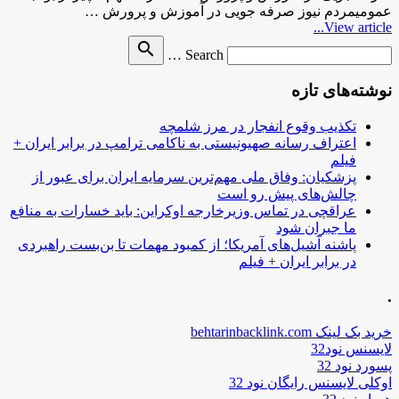
عمومیمردم نیوز صرفه جویی در آموزش و پرورش …
View article...
Search
search
Search …
for
نوشته‌های تازه
تکذیب وقوع انفجار در مرز شلمچه
اعتراف رسانه صهیونیستی به ناکامی ترامپ در برابر ایران +
فیلم
پزشکیان: وفاق ملی مهم‌ترین سرمایه ایران برای عبور از
چالش‌های پیش رو است
عراقچی در تماس وزیرخارجه اوکراین: باید خسارات به منافع
ما جبران شود
پاشنه آشیل‌های آمریکا؛ از کمبود مهمات تا بن‌بست راهبردی
در برابر ایران + فیلم
.
خرید بک لینک behtarinbacklink.com
لایسنس نود32
پسورد نود 32
اوکلی لایسنس رایگان نود 32