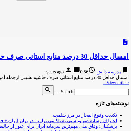
description
امسال حداقل 30 درصد منابع استانی صرف حاشیه نشینی ازجمله آموزش دانش آموزان سیستانی می شود
person
chat_bubble
access_time
bookmark
مدرسه دانش
56 years ago
0
امسال حداقل 30 درصد منابع استانی صرف حاشیه نشینی ازجمله آموزش دانش آموزان سیستانی می شودایرنا-12 دقیقه پیش امسال حداقل …
View article...
Search
search
Search …
for
نوشته‌های تازه
تکذیب وقوع انفجار در مرز شلمچه
اعتراف رسانه صهیونیستی به ناکامی ترامپ در برابر ایران + فی
پزشکیان: وفاق ملی مهم‌ترین سرمایه ایران برای عبور از چا