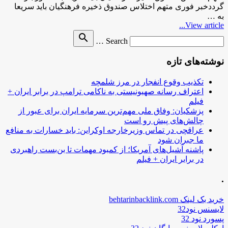
گرددخبر فوری متهم اختلاس صندوق ذخیره فرهنگیان باید سریعا
به …
View article...
Search
search
Search …
for
نوشته‌های تازه
تکذیب وقوع انفجار در مرز شلمچه
اعتراف رسانه صهیونیستی به ناکامی ترامپ در برابر ایران +
فیلم
پزشکیان: وفاق ملی مهم‌ترین سرمایه ایران برای عبور از
چالش‌های پیش رو است
عراقچی در تماس وزیرخارجه اوکراین: باید خسارات به منافع
ما جبران شود
پاشنه آشیل‌های آمریکا؛ از کمبود مهمات تا بن‌بست راهبردی
در برابر ایران + فیلم
.
خرید بک لینک behtarinbacklink.com
لایسنس نود32
پسورد نود 32