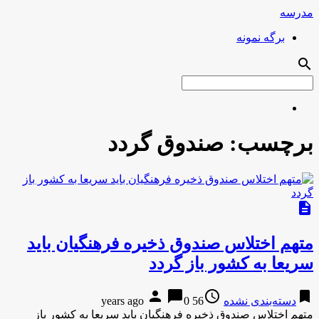
مدرسه
برگه نمونه
search
برچسب:
صندوق گردد
description
متهم اختلاس صندوق ذخیره فرهنگیان باید
سریعا به کشور باز گردد
person
chat_bubble
access_time
bookmark
دسته‌بندی نشده
56 years ago
0
متهم اختلاس صندوق ذخیره فرهنگیان باید سریعا به کشور باز