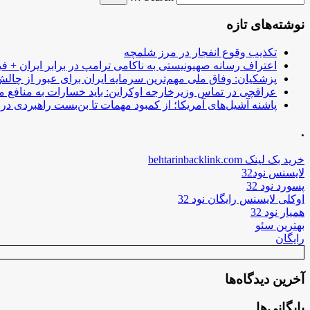
نوشته‌های تازه
تکذیب وقوع انفجار در مرز شلمچه
اعتراف رسانه صهیونیستی به ناکامی ترامپ در برابر ایران + فی
پزشکیان: وفاق ملی مهم‌ترین سرمایه ایران برای عبور از چا
عراقچی در تماس وزیرخارجه اوکراین: باید خسارات به منافع م
پاشنه آشیل‌های آمریکا؛ از کمبود مهمات تا بن‌بست راهبردی در ب
.
خرید بک لینک behtarinbacklink.com
لایسنس نود32
پسورد نود 32
اوکلی لایسنس رایگان نود 32
همیار نود 32
بهترین سئو
رایگان
آخرین دیدگاه‌ها
بایگانی‌ها