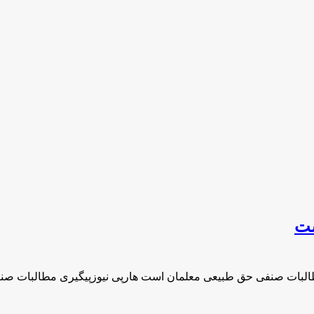
ست
طالبات صنفی حق طبیعی معلمان است هارپی نیوزپیگیری مطالبات ص