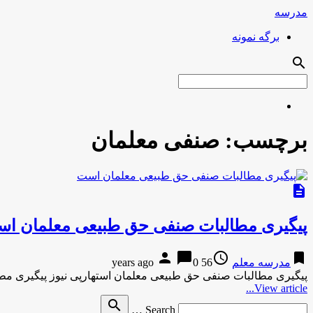
مدرسه
برگه نمونه
search
برچسب:
صنفی معلمان
description
پیگیری مطالبات صنفی حق طبیعی معلمان ا
person
chat_bubble
access_time
bookmark
مدرسه معلم
56 years ago
0
پیگیری مطالبات صنفی حق طبیعی معلمان استهارپی نیوز پیگیری م
View article...
Search
search
Search …
for