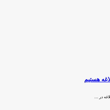
اغه هستیم
اغه در …