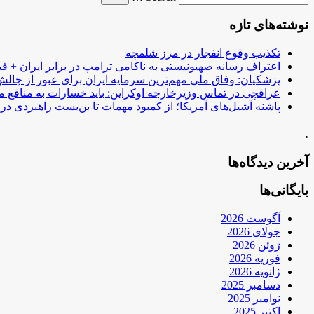
نوشته‌های تازه
تکذیب وقوع انفجار در مرز شلمچه
اعتراف رسانه صهیونیستی به ناکامی ترامپ در برابر ایران + فی
پزشکیان: وفاق ملی مهم‌ترین سرمایه ایران برای عبور از چا
عراقچی در تماس وزیرخارجه اوکراین: باید خسارات به منافع م
پاشنه آشیل‌های آمریکا؛ از کمبود مهمات تا بن‌بست راهبردی در ب
.
آخرین دیدگاه‌ها
بایگانی‌ها
آگوست 2026
جولای 2026
ژوئن 2026
فوریه 2026
ژانویه 2026
دسامبر 2025
نوامبر 2025
اکتبر 2025