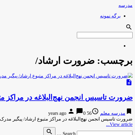
مدرسه
برگه نمونه
search
برچسب:
ضرورت ارشاد/
description
ضرورت تاسیس انجمن نهج‌البلاغه در مراکز مت
person
chat_bubble
access_time
bookmark
مدرسه معلم
56 years ago
0
ضرورت تاسیس انجمن نهج‌البلاغه در مراکز متبوع ارشاد/ پیگیر مدرک
View article...
Search
search
Search …
for