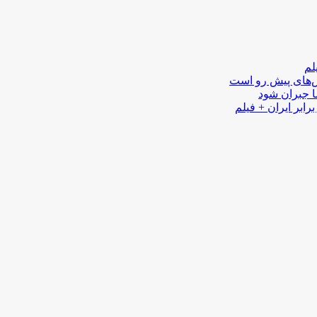
لم
لش‌های پیش رو است
ا جبران شود
رابر ایران + فیلم