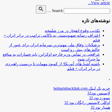
View article...
Search
search
Search …
for
نوشته‌های تازه
تکذیب وقوع انفجار در مرز شلمچه
اعتراف رسانه صهیونیستی به ناکامی ترامپ در برابر ایران +
فیلم
پزشکیان: وفاق ملی مهم‌ترین سرمایه ایران برای عبور از
چالش‌های پیش رو است
عراقچی در تماس وزیرخارجه اوکراین: باید خسارات به منافع
ما جبران شود
پاشنه آشیل‌های آمریکا؛ از کمبود مهمات تا بن‌بست راهبردی
در برابر ایران + فیلم
.
خرید بک لینک behtarinbacklink.com
لایسنس نود32
پسورد نود 32
اوکلی لایسنس رایگان نود 32
همیار نود 32