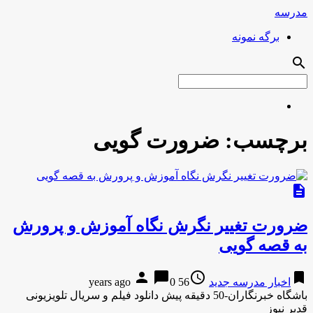
مدرسه
برگه نمونه
search
برچسب:
ضرورت گویی
description
ضرورت تغییر نگرش نگاه آموزش و پرورش
به قصه گویی
person
chat_bubble
access_time
bookmark
اخبار مدرسه جدید
56 years ago
0
باشگاه خبرنگاران-50 دقیقه پیش دانلود فیلم و سریال تلویزیونی
قدیر نیوز