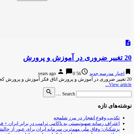
description
20 تغییر ضروری در آموزش و پرورش
person
chat_bubble
access_time
bookmark
اخبار مدرسه جدید
56 years ago
0
20 تغییر ضروری در آموزش و پرورش اتاق فکر آموزش و پرورش کجاست؟ برای بزرگترین دستگاه اجرایی کشور که بالاترین …
View article...
Search
search
Search …
for
نوشته‌های تازه
تکذیب وقوع انفجار در مرز شلمچه
اعتراف رسانه صهیونیستی به ناکامی ترامپ در برابر ایران + فی
پزشکیان: وفاق ملی مهم‌ترین سرمایه ایران برای عبور از چا