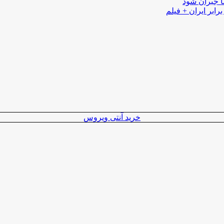
ا جبران شود
رابر ایران + فیلم
خرید آنتی ویروس