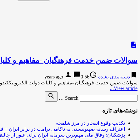
description
سوالات ضمن خدمت فرهنگیان -مفاهیم و کلیا
person
chat_bubble
access_time
bookmark
دسته‌بندی نشده
56 years ago
0
سوالات ضمن خدمت فرهنگیان -مفاهیم و کلیات دولت الکترونیککند
View article...
Search
search
Search …
for
نوشته‌های تازه
تکذیب وقوع انفجار در مرز شلمچه
اعتراف رسانه صهیونیستی به ناکامی ترامپ در برابر ایران + فی
پزشکیان: وفاق ملی مهم‌ترین سرمایه ایران برای عبور از چا