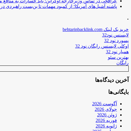
عراقچی در تماس وزیرخارجه اوکراین: باید خسارات به منافع م
پاشنه آشیل‌های آمریکا؛ از کمبود مهمات تا بن‌بست راهبردی در ب
.
خرید بک لینک behtarinbacklink.com
لایسنس نود32
پسورد نود 32
اوکلی لایسنس رایگان نود 32
همیار نود 32
بهترین سئو
رایگان
آخرین دیدگاه‌ها
بایگانی‌ها
آگوست 2026
جولای 2026
ژوئن 2026
فوریه 2026
ژانویه 2026