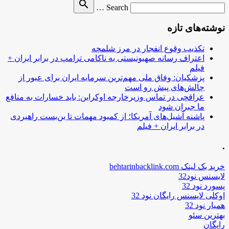
Search
search
Search …
for
نوشته‌های تازه
تکذیب وقوع انفجار در مرز شلمچه
اعتراف رسانه صهیونیستی به ناکامی ترامپ در برابر ایران +
فیلم
پزشکیان: وفاق ملی مهم‌ترین سرمایه ایران برای عبور از
چالش‌های پیش رو است
عراقچی در تماس وزیرخارجه اوکراین: باید خسارات به منافع
ما جبران شود
پاشنه آشیل‌های آمریکا؛ از کمبود مهمات تا بن‌بست راهبردی
در برابر ایران + فیلم
.
خرید بک لینک behtarinbacklink.com
لایسنس نود32
پسورد نود 32
اوکلی لایسنس رایگان نود 32
همیار نود 32
بهترین سئو
رایگان