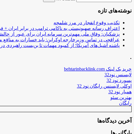
نوشته‌های تازه
تکذیب وقوع انفجار در مرز شلمچه
اعتراف رسانه صهیونیستی به ناکامی ترامپ در برابر ایران + فی
پزشکیان: وفاق ملی مهم‌ترین سرمایه ایران برای عبور از چا
عراقچی در تماس وزیرخارجه اوکراین: باید خسارات به منافع م
پاشنه آشیل‌های آمریکا؛ از کمبود مهمات تا بن‌بست راهبردی در ب
.
خرید بک لینک behtarinbacklink.com
لایسنس نود32
پسورد نود 32
اوکلی لایسنس رایگان نود 32
همیار نود 32
بهترین سئو
رایگان
آخرین دیدگاه‌ها
بایگانی‌ها