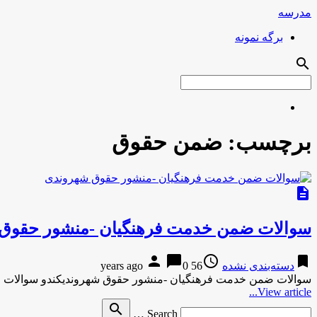
مدرسه
برگه نمونه
search
برچسب:
ضمن حقوق
description
سوالات ضمن خدمت فرهنگیان -منشور حقوق
person
chat_bubble
access_time
bookmark
دسته‌بندی نشده
56 years ago
0
سوالات ضمن خدمت فرهنگیان -منشور حقوق شهروندیکندو سوالات
View article...
Search
search
Search …
for