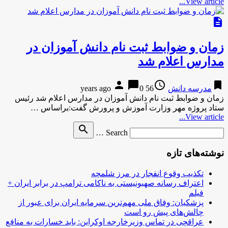
View article...
description
زمان و ضوابط ثبت نام دانش آموزان در
مدارس اعلام شد
person
chat_bubble
access_time
bookmark
مدرسه دانش
56 years ago
0
زمان و ضوابط ثبت نام دانش آموزان در مدارس اعلام شد رئیس
ستاد پروژه مهر وزارت آموزش و پرورش گفت:براساس …
View article...
Search
search
Search …
for
نوشته‌های تازه
تکذیب وقوع انفجار در مرز شلمچه
اعتراف رسانه صهیونیستی به ناکامی ترامپ در برابر ایران +
فیلم
پزشکیان: وفاق ملی مهم‌ترین سرمایه ایران برای عبور از
چالش‌های پیش رو است
عراقچی در تماس وزیرخارجه اوکراین: باید خسارات به منافع