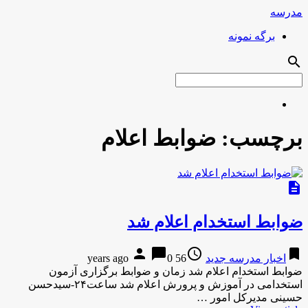
مدرسه
برگه نمونه
search
برچسب:
ضوابط اعلام
description
ضوابط استخدام اعلام شد
person
chat_bubble
access_time
bookmark
اخبار مدرسه جدید
56 years ago
0
ضوابط استخدام اعلام شد زمان و ضوابط برگزاری آزمون
استخدامی در آموزش و پرورش اعلام شد ساعت۲۴-سیدحسن
حسینی مدیرکل امور …