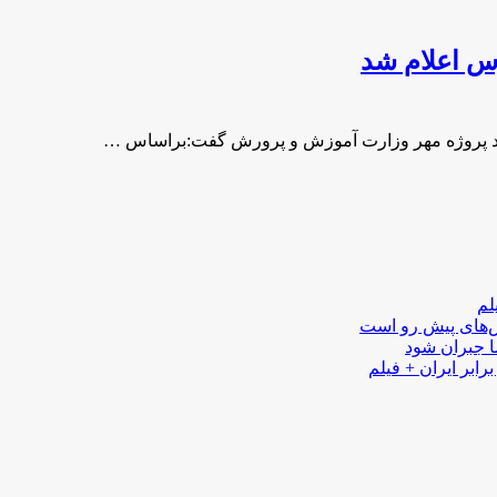
س اعلام شد
اد پروژه مهر وزارت آموزش و پرورش گفت:براساس …
لم
لش‌های پیش رو است
ا جبران شود
رابر ایران + فیلم