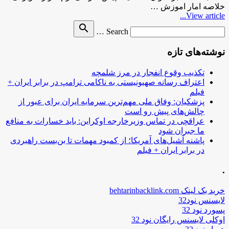
خلاصه امار اموزش …
View article...
Search
search
Search …
for
نوشته‌های تازه
تکذیب وقوع انفجار در مرز شلمچه
اعتراف رسانه صهیونیستی به ناکامی ترامپ در برابر ایران +
فیلم
پزشکیان: وفاق ملی مهم‌ترین سرمایه ایران برای عبور از
چالش‌های پیش رو است
عراقچی در تماس وزیرخارجه اوکراین: باید خسارات به منافع
ما جبران شود
پاشنه آشیل‌های آمریکا؛ از کمبود مهمات تا بن‌بست راهبردی
در برابر ایران + فیلم
.
خرید بک لینک behtarinbacklink.com
لایسنس نود32
پسورد نود 32
اوکلی لایسنس رایگان نود 32