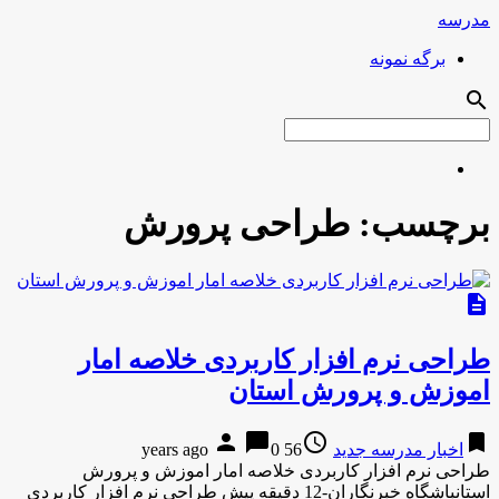
مدرسه
برگه نمونه
search
برچسب:
طراحی پرورش
description
طراحی نرم افزار کاربردی خلاصه امار
اموزش و پرورش استان
person
chat_bubble
access_time
bookmark
اخبار مدرسه جدید
56 years ago
0
طراحی نرم افزار کاربردی خلاصه امار اموزش و پرورش
استانباشگاه خبرنگاران-12 دقیقه پیش طراحی نرم افزار کاربردی