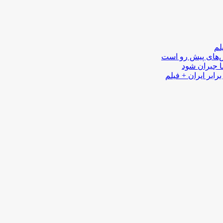
لم
لش‌های پیش رو است
ا جبران شود
رابر ایران + فیلم