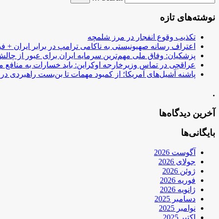
نوشته‌های تازه
تکذیب وقوع انفجار در مرز شلمچه
اعتراف رسانه صهیونیستی به ناکامی ترامپ در برابر ایران + فی
پزشکیان: وفاق ملی مهم‌ترین سرمایه ایران برای عبور از چا
عراقچی در تماس وزیرخارجه اوکراین: باید خسارات به منافع م
پاشنه آشیل‌های آمریکا؛ از کمبود مهمات تا بن‌بست راهبردی در ب
.
آخرین دیدگاه‌ها
بایگانی‌ها
آگوست 2026
جولای 2026
ژوئن 2026
فوریه 2026
ژانویه 2026
دسامبر 2025
نوامبر 2025
اکتبر 2025