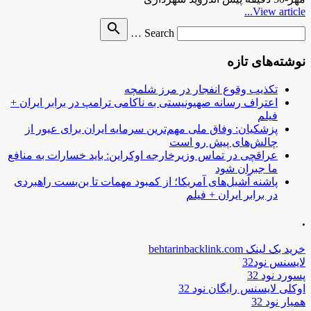
View article...
Search
search
Search …
for
نوشته‌های تازه
تکذیب وقوع انفجار در مرز شلمچه
اعتراف رسانه صهیونیستی به ناکامی ترامپ در برابر ایران +
فیلم
پزشکیان: وفاق ملی مهم‌ترین سرمایه ایران برای عبور از
چالش‌های پیش رو است
عراقچی در تماس وزیرخارجه اوکراین: باید خسارات به منافع
ما جبران شود
پاشنه آشیل‌های آمریکا؛ از کمبود مهمات تا بن‌بست راهبردی
در برابر ایران + فیلم
.
خرید بک لینک behtarinbacklink.com
لایسنس نود32
پسورد نود 32
اوکلی لایسنس رایگان نود 32
همیار نود 32