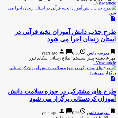
View article...
description
طرح جذب دانش آموزان نخبه قرآنی در
استان زنجان اجرا می شود
person
chat_bubble
access_time
bookmark
مدرسه دانش
56 years ago
0
مهر-9 دقیقه پیش سیستم اطلاع رسانی اسکای نیوز
View article...
description
طرح های مشترکی در حوزه سلامت دانش
آموزان کردستانی برگزار می شود
person
chat_bubble
access_time
bookmark
مدرسه دانش
56 years ago
0
مهر-50 دقیقه پیش اندروید شهرداری