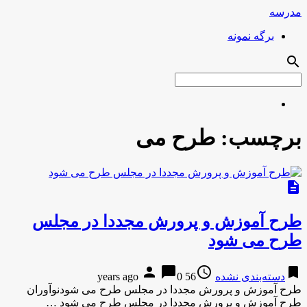
مدرسه
برگه نمونه
search
برچسب:
طرح می
description
طرح آموزش و پرورش مجددا در مجلس
طرح می شود
person
chat_bubble
access_time
bookmark
دسته‌بندی نشده
56 years ago
0
طرح آموزش و پرورش مجددا در مجلس طرح می شودنوآوران
طرح آموزش و پرورش مجددا در مجلس طرح می شود …