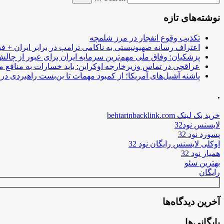
نوشته‌های تازه
تکذیب وقوع انفجار در مرز شلمچه
اعتراف رسانه صهیونیستی به ناکامی ترامپ در برابر ایران + فی
پزشکیان: وفاق ملی مهم‌ترین سرمایه ایران برای عبور از چا
عراقچی در تماس وزیرخارجه اوکراین: باید خسارات به منافع م
پاشنه آشیل‌های آمریکا؛ از کمبود مهمات تا بن‌بست راهبردی در ب
.
خرید بک لینک behtarinbacklink.com
لایسنس نود32
پسورد نود 32
اوکلی لایسنس رایگان نود 32
همیار نود 32
بهترین سئو
رایگان
آخرین دیدگاه‌ها
بایگانی‌ها