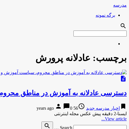
مدرسه
برگه نمونه
search
برچسب:
عادلانه پرورش
description
دسترسی عادلانه به آموزش در مناطق محرو
person
chat_bubble
access_time
bookmark
اخبار مدرسه جدید
56 years ago
0
ایسنا-2 دقیقه پیش عکس مجله اینترنتی
View article...
Search
search
Search …
for