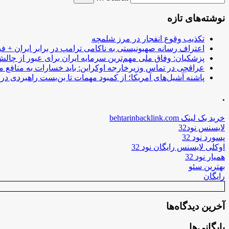
نوشته‌های تازه
تکذیب وقوع انفجار در مرز شلمچه
اعتراف رسانه صهیونیستی به ناکامی ترامپ در برابر ایران + فی
پزشکیان: وفاق ملی مهم‌ترین سرمایه ایران برای عبور از چا
عراقچی در تماس وزیرخارجه اوکراین: باید خسارات به منافع م
پاشنه آشیل‌های آمریکا؛ از کمبود مهمات تا بن‌بست راهبردی در ب
.
خرید بک لینک behtarinbacklink.com
لایسنس نود32
پسورد نود 32
اوکلی لایسنس رایگان نود 32
همیار نود 32
بهترین سئو
رایگان
آخرین دیدگاه‌ها
بایگانی‌ها