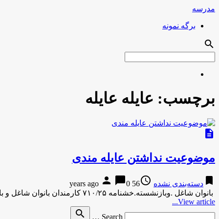
مدرسه
برگه نمونه
search
برچسب:
عایله عایله
description
موضوعیت نداشتن عایله مندی
person
chat_bubble
access_time
bookmark
دسته‌بندی نشده
56 years ago
0
بانوان شاغل .وبازنشسته.خشنامه ۷۱۰/۲۵ کارمندان بانوان شاغل و بازنشسته که با فوت همسر عایله مندی دریافت می کردنده اند. براساس …
View article...
Search
search
Search …
for