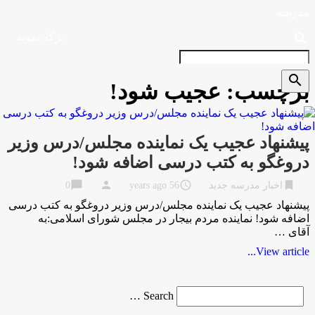
مدرسه
search
برگه نمونه
search
برچسب:
عجیب شود!
پیشنهاد عجیب یک نماینده مجلس/درس وزیر
دروغگو به کتب درسی اضافه شود!
chat_bubble
person
access_time
bookmark
اخبار مدرسه جدید
56 years ago
0
پیشنهاد عجیب یک نماینده مجلس/درس وزیر دروغگو به کتب درسی
اضافه شود! نماینده مردم بیجار در مجلس شورای اسلامی:به
آقای …
View article...
Search
Search …
for