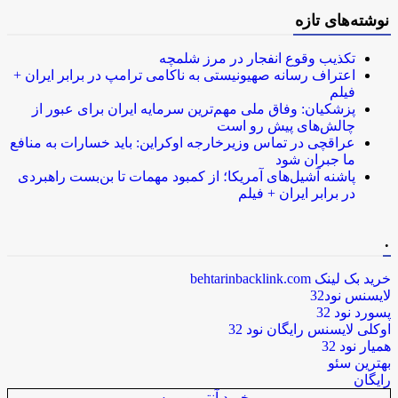
نوشته‌های تازه
تکذیب وقوع انفجار در مرز شلمچه
اعتراف رسانه صهیونیستی به ناکامی ترامپ در برابر ایران +
فیلم
پزشکیان: وفاق ملی مهم‌ترین سرمایه ایران برای عبور از
چالش‌های پیش رو است
عراقچی در تماس وزیرخارجه اوکراین: باید خسارات به منافع
ما جبران شود
پاشنه آشیل‌های آمریکا؛ از کمبود مهمات تا بن‌بست راهبردی
در برابر ایران + فیلم
.
خرید بک لینک behtarinbacklink.com
لایسنس نود32
پسورد نود 32
اوکلی لایسنس رایگان نود 32
همیار نود 32
بهترین سئو
رایگان
خرید آنتی ویروس