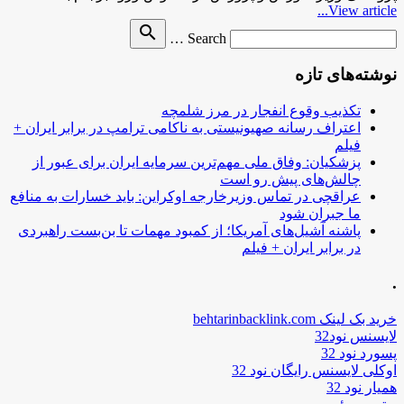
View article...
Search
search
Search …
for
نوشته‌های تازه
تکذیب وقوع انفجار در مرز شلمچه
اعتراف رسانه صهیونیستی به ناکامی ترامپ در برابر ایران +
فیلم
پزشکیان: وفاق ملی مهم‌ترین سرمایه ایران برای عبور از
چالش‌های پیش رو است
عراقچی در تماس وزیرخارجه اوکراین: باید خسارات به منافع
ما جبران شود
پاشنه آشیل‌های آمریکا؛ از کمبود مهمات تا بن‌بست راهبردی
در برابر ایران + فیلم
.
خرید بک لینک behtarinbacklink.com
لایسنس نود32
پسورد نود 32
اوکلی لایسنس رایگان نود 32
همیار نود 32