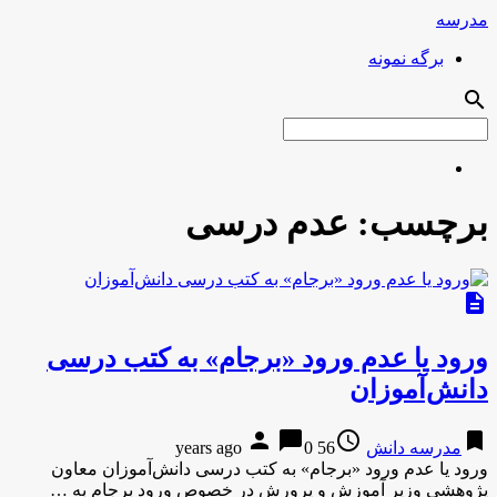
مدرسه
برگه نمونه
search
برچسب:
عدم درسی
description
ورود یا عدم ورود «برجام» به کتب درسی
دانش‌آموزان
person
chat_bubble
access_time
bookmark
مدرسه دانش
56 years ago
0
ورود یا عدم ورود «برجام» به کتب درسی دانش‌آموزان معاون
پژوهشی وزیر آموزش و پرورش در خصوص ورود برجام به …