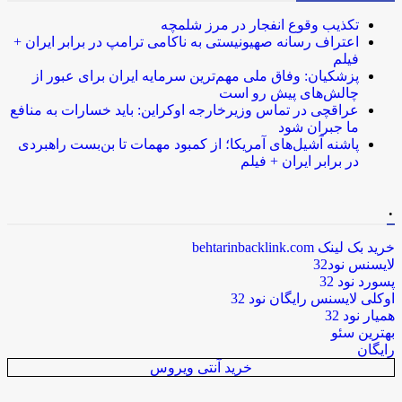
تکذیب وقوع انفجار در مرز شلمچه
اعتراف رسانه صهیونیستی به ناکامی ترامپ در برابر ایران +
فیلم
پزشکیان: وفاق ملی مهم‌ترین سرمایه ایران برای عبور از
چالش‌های پیش رو است
عراقچی در تماس وزیرخارجه اوکراین: باید خسارات به منافع
ما جبران شود
پاشنه آشیل‌های آمریکا؛ از کمبود مهمات تا بن‌بست راهبردی
در برابر ایران + فیلم
.
خرید بک لینک behtarinbacklink.com
لایسنس نود32
پسورد نود 32
اوکلی لایسنس رایگان نود 32
همیار نود 32
بهترین سئو
رایگان
خرید آنتی ویروس