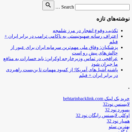
Search
search
Search …
for
نوشته‌های تازه
تکذیب وقوع انفجار در مرز شلمچه
اعتراف رسانه صهیونیستی به ناکامی ترامپ در برابر ایران +
فیلم
پزشکیان: وفاق ملی مهم‌ترین سرمایه ایران برای عبور از
چالش‌های پیش رو است
عراقچی در تماس وزیرخارجه اوکراین: باید خسارات به منافع
ما جبران شود
پاشنه آشیل‌های آمریکا؛ از کمبود مهمات تا بن‌بست راهبردی
در برابر ایران + فیلم
.
خرید بک لینک behtarinbacklink.com
لایسنس نود32
پسورد نود 32
اوکلی لایسنس رایگان نود 32
همیار نود 32
بهترین سئو