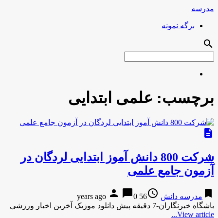
مدرسه
برگه نمونه
search
برچسب:
علمی ابتدایی
description
شرکت 800 دانش آموز ابتدایی لردگان در
آزمون جامع علمی
person
chat_bubble
access_time
bookmark
مدرسه دانش
56 years ago
0
باشگاه خبرنگاران-7 دقیقه پیش دانلود موزیک آخرین اخبار ورزشی
View article...