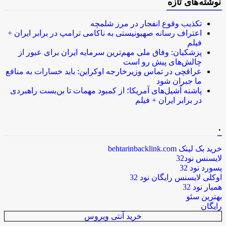
نوشته‌های تازه
تکذیب وقوع انفجار در مرز شلمچه
اعتراف رسانه صهیونیستی به ناکامی ترامپ در برابر ایران +
فیلم
پزشکیان: وفاق ملی مهم‌ترین سرمایه ایران برای عبور از
چالش‌های پیش رو است
عراقچی در تماس وزیرخارجه اوکراین: باید خسارات به منافع
ما جبران شود
پاشنه آشیل‌های آمریکا؛ از کمبود مهمات تا بن‌بست راهبردی
در برابر ایران + فیلم
.
خرید بک لینک behtarinbacklink.com
لایسنس نود32
پسورد نود 32
اوکلی لایسنس رایگان نود 32
همیار نود 32
بهترین سئو
رایگان
خرید آنتی ویروس