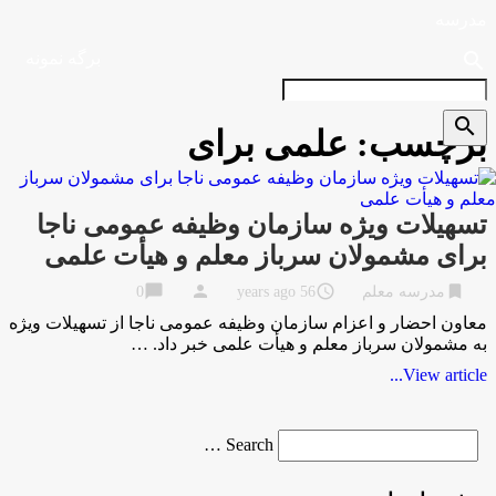
مدرسه
search
برگه نمونه
search
برچسب:
علمی برای
تسهیلات ویژه سازمان وظیفه عمومی ناجا
برای مشمولان سرباز معلم و هیأت علمی
chat_bubble
person
access_time
bookmark
مدرسه معلم
56 years ago
0
معاون احضار و اعزام سازمان وظیفه عمومی ناجا از تسهیلات ویژه
به مشمولان سرباز معلم و هیأت علمی خبر داد. …
View article...
Search
Search …
for