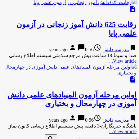
description
رقابت 625 دانش آموز زنجانی در آزمون
علمی پایا
person
chat_bubble
access_time
bookmark
مدرسه دانش
56 years ago
0
صدا و سیما-18 ساعت پیش مرجع سلامتی سیستم اطلاع رسانی
View article...
description
اولین مرحله آزمون المپیادهای علمی دانش
آموزی در چهارمحال و بختیاری
person
chat_bubble
access_time
bookmark
مدرسه دانش
56 years ago
0
باشگاه خبرنگاران-3 دقیقه پیش سیستم اطلاع رسانی کانون نماز
View article...
Search
search