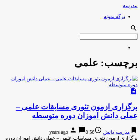
مدرسه
برگه نمونه
search
برچسب:
علمی
description
برگزاری ازمون تئوری مسابقات علمی –
عملی دانش اموزان دوره متوسطه
person
chat_bubble
access_time
bookmark
مدرسه دانش
56 years ago
0
برگزاری ازمون تئوری مسابقات علمی – عملی دانش اموزان دوره