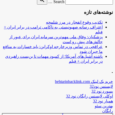
Search …
for
نوشته‌های تازه
تکذیب وقوع انفجار در مرز شلمچه
اعتراف رسانه صهیونیستی به ناکامی ترامپ در برابر ایران +
فیلم
پزشکیان: وفاق ملی مهم‌ترین سرمایه ایران برای عبور از
چالش‌های پیش رو است
عراقچی در تماس وزیرخارجه اوکراین: باید خسارات به منافع
ما جبران شود
پاشنه آشیل‌های آمریکا؛ از کمبود مهمات تا بن‌بست راهبردی
در برابر ایران + فیلم
.
خرید بک لینک behtarinbacklink.com
لایسنس نود32
پسورد نود 32
اوکلی لایسنس رایگان نود 32
همیار نود 32
بهترین سئو
رایگان