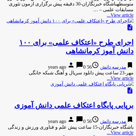
متوسطهباشگاه خبرنگاران-30 دقیقه پیش برگزاری ازمون تئوری
مسابقات علمی – …
View article...
description
اجرای طرح «اعتکاف علمی» برای ۱۰۰
دانش آموز کرمانشاهی
person
chat_bubble
access_time
bookmark
مدرسه دانش
56 years ago
0
مهر-23 ساعت پیش دانلود سریال و آهنگ شبکه خانگی
View article...
description
برپایی پایگاه اعتکاف علمی دانش آموزی
person
chat_bubble
access_time
bookmark
مدرسه دانش
56 years ago
0
باشگاه خبرنگاران-15 ساعت پیش علم و فناوری ورزش و زندگی
View article...