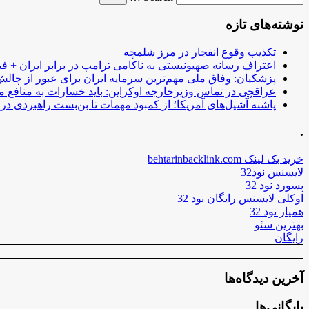
نوشته‌های تازه
تکذیب وقوع انفجار در مرز شلمچه
اعتراف رسانه صهیونیستی به ناکامی ترامپ در برابر ایران + فی
پزشکیان: وفاق ملی مهم‌ترین سرمایه ایران برای عبور از چا
عراقچی در تماس وزیرخارجه اوکراین: باید خسارات به منافع م
پاشنه آشیل‌های آمریکا؛ از کمبود مهمات تا بن‌بست راهبردی در ب
.
خرید بک لینک behtarinbacklink.com
لایسنس نود32
پسورد نود 32
اوکلی لایسنس رایگان نود 32
همیار نود 32
بهترین سئو
رایگان
آخرین دیدگاه‌ها
بایگانی‌ها