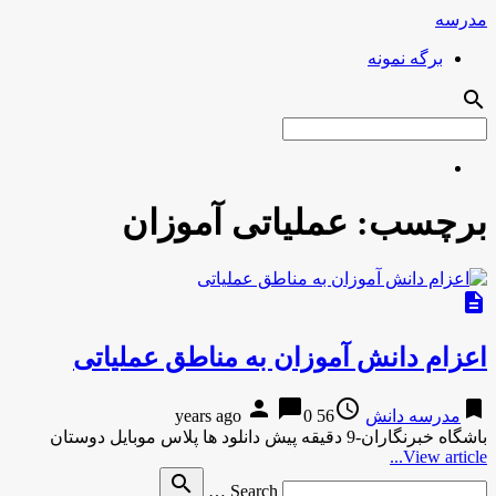
مدرسه
برگه نمونه
search
برچسب:
عملیاتی آموزان
description
اعزام دانش آموزان به مناطق عملیاتی
person
chat_bubble
access_time
bookmark
مدرسه دانش
56 years ago
0
باشگاه خبرنگاران-9 دقیقه پیش دانلود ها پلاس موبایل دوستان
View article...
Search
search
Search …
for