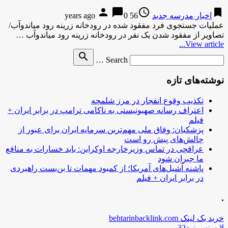
person
chat_bubble
access_time
bookmark
اخبار مدرسه جدید
56 years ago
0
عملیات جستجوی فرد مفقود شده در رودخانه زرینه رود میاندوآب/
تصاویر از مفقود شدن یک نفر در رودخانه زرینه رود میاندوآب …
View article...
Search
search
Search …
for
نوشته‌های تازه
تکذیب وقوع انفجار در مرز شلمچه
اعتراف رسانه صهیونیستی به ناکامی ترامپ در برابر ایران +
فیلم
پزشکیان: وفاق ملی مهم‌ترین سرمایه ایران برای عبور از
چالش‌های پیش رو است
عراقچی در تماس وزیرخارجه اوکراین: باید خسارات به منافع
ما جبران شود
پاشنه آشیل‌های آمریکا؛ از کمبود مهمات تا بن‌بست راهبردی
در برابر ایران + فیلم
.
خرید بک لینک behtarinbacklink.com
لایسنس نود32