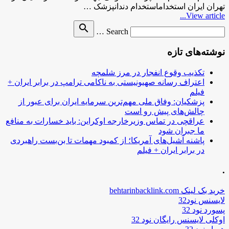
تهران ایران استخداماستخدام دندانپزشک …
View article...
Search
search
Search …
for
نوشته‌های تازه
تکذیب وقوع انفجار در مرز شلمچه
اعتراف رسانه صهیونیستی به ناکامی ترامپ در برابر ایران +
فیلم
پزشکیان: وفاق ملی مهم‌ترین سرمایه ایران برای عبور از
چالش‌های پیش رو است
عراقچی در تماس وزیرخارجه اوکراین: باید خسارات به منافع
ما جبران شود
پاشنه آشیل‌های آمریکا؛ از کمبود مهمات تا بن‌بست راهبردی
در برابر ایران + فیلم
.
خرید بک لینک behtarinbacklink.com
لایسنس نود32
پسورد نود 32
اوکلی لایسنس رایگان نود 32