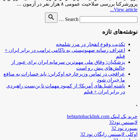
پرورشرکنا بررسی صلاحیت عمومی ۸ هزار نفر در آزمون …
View article...
Search
search
Search …
for
نوشته‌های تازه
تکذیب وقوع انفجار در مرز شلمچه
اعتراف رسانه صهیونیستی به ناکامی ترامپ در برابر ایران +
فیلم
پزشکیان: وفاق ملی مهم‌ترین سرمایه ایران برای عبور از
چالش‌های پیش رو است
عراقچی در تماس وزیرخارجه اوکراین: باید خسارات به منافع
ما جبران شود
پاشنه آشیل‌های آمریکا؛ از کمبود مهمات تا بن‌بست راهبردی
در برابر ایران + فیلم
.
خرید بک لینک behtarinbacklink.com
لایسنس نود32
پسورد نود 32
اوکلی لایسنس رایگان نود 32