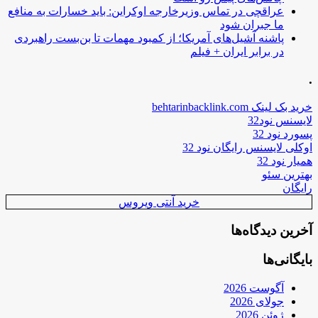
عراقچی در تماس وزیرخارجه اوکراین: باید خسارات به منافع
ما جبران شود
پاشنه آشیل‌های آمریکا؛ از کمبود مهمات تا بن‌بست راهبردی
در برابر ایران + فیلم
.
خرید بک لینک behtarinbacklink.com
لایسنس نود32
پسورد نود 32
اوکلی لایسنس رایگان نود 32
همیار نود 32
بهترین سئو
رایگان
خرید آنتی ویروس
آخرین دیدگاه‌ها
بایگانی‌ها
آگوست 2026
جولای 2026
ژوئن 2026