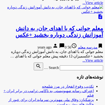
View article...
description
معلم جوانی که با اهدای جان، به دانش
آموزانش زندگی دوباره بخشید +عکس
person
chat_bubble
access_time
bookmark
مدرسه معلم
56 years ago
0
معلم جوانی که با اهدای جان، به دانش آموزانش زندگی دوباره
بخشید +عکسمیزان-12 دقیقه پیش معلم جوانی که با اهدای …
View article...
Search
search
Search …
for
نوشته‌های تازه
تکذیب وقوع انفجار در مرز شلمچه
اعتراف رسانه صهیونیستی به ناکامی ترامپ در برابر ایران +
فیلم
پزشکیان: وفاق ملی مهم‌ترین سرمایه ایران برای عبور از
چالش‌های پیش رو است