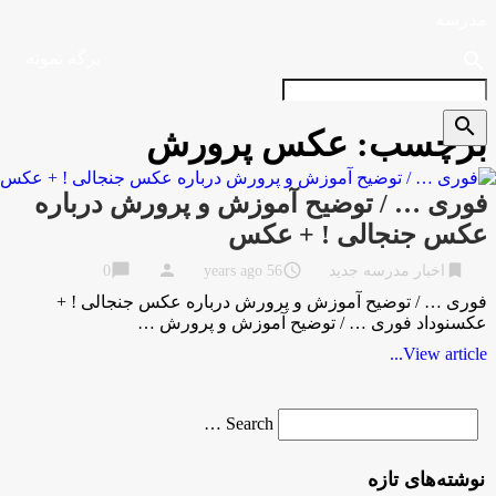
مدرسه
search
برگه نمونه
search
برچسب:
عکس پرورش
فوری … / توضیح آموزش و پرورش درباره
عکس جنجالی ! + عکس
chat_bubble
person
access_time
bookmark
اخبار مدرسه جدید
56 years ago
0
فوری … / توضیح آموزش و پرورش درباره عکس جنجالی ! +
عکسنوداد فوری … / توضیح آموزش و پرورش …
View article...
Search
Search …
for
نوشته‌های تازه