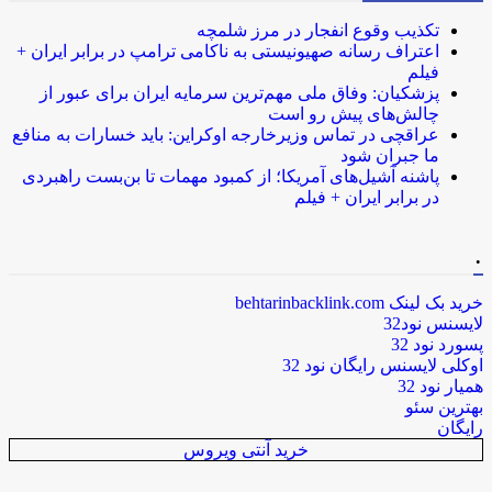
تکذیب وقوع انفجار در مرز شلمچه
اعتراف رسانه صهیونیستی به ناکامی ترامپ در برابر ایران +
فیلم
پزشکیان: وفاق ملی مهم‌ترین سرمایه ایران برای عبور از
چالش‌های پیش رو است
عراقچی در تماس وزیرخارجه اوکراین: باید خسارات به منافع
ما جبران شود
پاشنه آشیل‌های آمریکا؛ از کمبود مهمات تا بن‌بست راهبردی
در برابر ایران + فیلم
.
خرید بک لینک behtarinbacklink.com
لایسنس نود32
پسورد نود 32
اوکلی لایسنس رایگان نود 32
همیار نود 32
بهترین سئو
رایگان
خرید آنتی ویروس