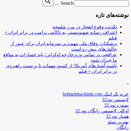
search
Search …
for
نوشته‌های تازه
تکذیب وقوع انفجار در مرز شلمچه
اعتراف رسانه صهیونیستی به ناکامی ترامپ در برابر ایران +
فیلم
پزشکیان: وفاق ملی مهم‌ترین سرمایه ایران برای عبور از
چالش‌های پیش رو است
عراقچی در تماس وزیرخارجه اوکراین: باید خسارات به منافع
ما جبران شود
پاشنه آشیل‌های آمریکا؛ از کمبود مهمات تا بن‌بست راهبردی
در برابر ایران + فیلم
.
خرید بک لینک behtarinbacklink.com
لایسنس نود32
پسورد نود 32
اوکلی لایسنس رایگان نود 32
همیار نود 32
بهترین سئو
رایگان