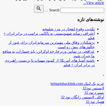
View article...
Search
search
Search …
for
نوشته‌های تازه
تکذیب وقوع انفجار در مرز شلمچه
اعتراف رسانه صهیونیستی به ناکامی ترامپ در برابر ایران +
فیلم
پزشکیان: وفاق ملی مهم‌ترین سرمایه ایران برای عبور از
چالش‌های پیش رو است
عراقچی در تماس وزیرخارجه اوکراین: باید خسارات به منافع
ما جبران شود
پاشنه آشیل‌های آمریکا؛ از کمبود مهمات تا بن‌بست راهبردی
در برابر ایران + فیلم
.
خرید بک لینک behtarinbacklink.com
لایسنس نود32
پسورد نود 32
اوکلی لایسنس رایگان نود 32
همیار نود 32