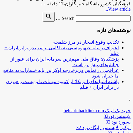
فرهنگیان کشور باشگاه خبرنگاران-17 دقیقه …
View article...
Search
search
Search …
for
نوشته‌های تازه
تکذیب وقوع انفجار در مرز شلمچه
اعتراف رسانه صهیونیستی به ناکامی ترامپ در برابر ایران +
فیلم
پزشکیان: وفاق ملی مهم‌ترین سرمایه ایران برای عبور از
چالش‌های پیش رو است
عراقچی در تماس وزیرخارجه اوکراین: باید خسارات به منافع
ما جبران شود
پاشنه آشیل‌های آمریکا؛ از کمبود مهمات تا بن‌بست راهبردی
در برابر ایران + فیلم
.
خرید بک لینک behtarinbacklink.com
لایسنس نود32
پسورد نود 32
اوکلی لایسنس رایگان نود 32