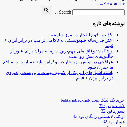
View article...
Search
search
Search …
for
نوشته‌های تازه
تکذیب وقوع انفجار در مرز شلمچه
اعتراف رسانه صهیونیستی به ناکامی ترامپ در برابر ایران +
فیلم
پزشکیان: وفاق ملی مهم‌ترین سرمایه ایران برای عبور از
چالش‌های پیش رو است
عراقچی در تماس وزیرخارجه اوکراین: باید خسارات به منافع
ما جبران شود
پاشنه آشیل‌های آمریکا؛ از کمبود مهمات تا بن‌بست راهبردی
در برابر ایران + فیلم
.
خرید بک لینک behtarinbacklink.com
لایسنس نود32
پسورد نود 32
اوکلی لایسنس رایگان نود 32
همیار نود 32