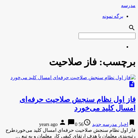
مدرسه
برگه نمونه
search
برچسب:
فاز صلاحیت
description
فاز اول نظام سنجش صلاحیت حرفه‌ای
امسال کلید می‌خورد
person
chat_bubble
access_time
bookmark
اخبار مدرسه جدید
56 years ago
0
فاز اول نظام سنجش صلاحیت حرفه‌ای امسال کلید می‌خوردطرح
رتبه‌بندی معلمان با هدف ارتقای کیفی کار معلمان و به تبع …