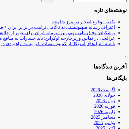
نوشته‌های تازه
تکذیب وقوع انفجار در مرز شلمچه
اعتراف رسانه صهیونیستی به ناکامی ترامپ در برابر ایران + فی
پزشکیان: وفاق ملی مهم‌ترین سرمایه ایران برای عبور از چا
عراقچی در تماس وزیرخارجه اوکراین: باید خسارات به منافع م
پاشنه آشیل‌های آمریکا؛ از کمبود مهمات تا بن‌بست راهبردی در ب
.
آخرین دیدگاه‌ها
بایگانی‌ها
آگوست 2026
جولای 2026
ژوئن 2026
فوریه 2026
ژانویه 2026
دسامبر 2025
نوامبر 2025
اکتبر 2025