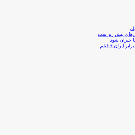
لم
لش‌های پیش رو است
ا جبران شود
رابر ایران + فیلم