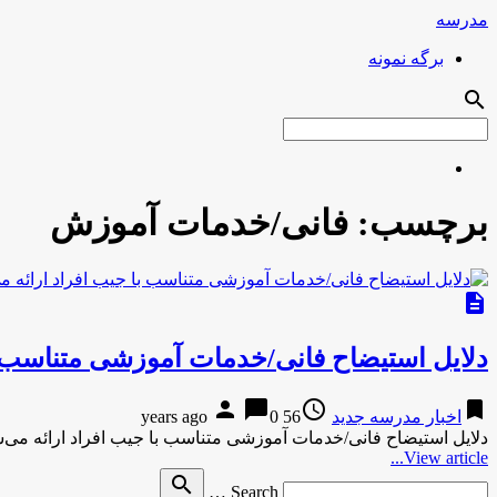
مدرسه
برگه نمونه
search
برچسب:
فانی/خدمات آموزش
description
دلایل استیضاح فانی/خدمات آموزشی متناسب ب
person
chat_bubble
access_time
bookmark
اخبار مدرسه جدید
56 years ago
0
دلایل استیضاح فانی/خدمات آموزشی متناسب با جیب افراد ارائه م
View article...
Search
search
Search …
for