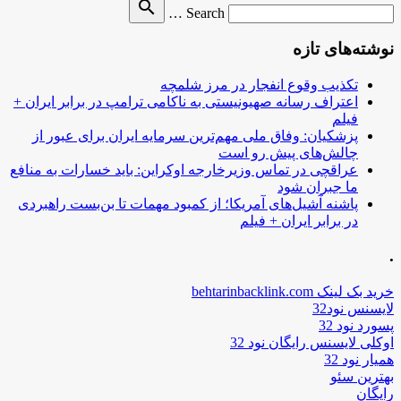
Search
search
Search …
for
نوشته‌های تازه
تکذیب وقوع انفجار در مرز شلمچه
اعتراف رسانه صهیونیستی به ناکامی ترامپ در برابر ایران +
فیلم
پزشکیان: وفاق ملی مهم‌ترین سرمایه ایران برای عبور از
چالش‌های پیش رو است
عراقچی در تماس وزیرخارجه اوکراین: باید خسارات به منافع
ما جبران شود
پاشنه آشیل‌های آمریکا؛ از کمبود مهمات تا بن‌بست راهبردی
در برابر ایران + فیلم
.
خرید بک لینک behtarinbacklink.com
لایسنس نود32
پسورد نود 32
اوکلی لایسنس رایگان نود 32
همیار نود 32
بهترین سئو
رایگان