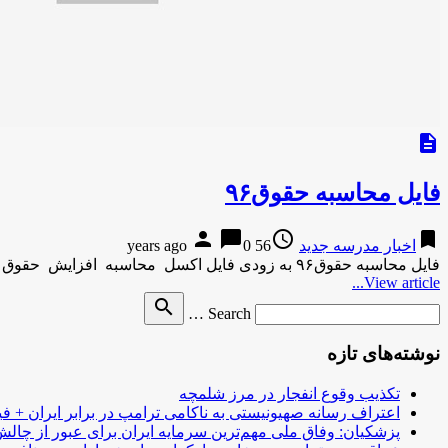
description
فایل محاسبه حقوق۹۶
person
chat_bubble
access_time
bookmark
اخبار مدرسه جدید
56 years ago
0
فایل محاسبه حقوق۹۶ به زودی فایل اکسل محاسبه افزایش حقوق ۱۳۹۵ در سایت برروز می شود. فایل محاسبه حقوق۹۶ به …
View article...
Search
search
Search …
for
نوشته‌های تازه
تکذیب وقوع انفجار در مرز شلمچه
اعتراف رسانه صهیونیستی به ناکامی ترامپ در برابر ایران + فی
پزشکیان: وفاق ملی مهم‌ترین سرمایه ایران برای عبور از چا