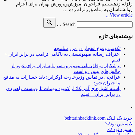
زلزله زدهتسنیم فراخوان آموزش‌وپرورش تهران برای اعزام
روانشناسان به مناطق زلزله زده …
View article...
Search
search
Search …
for
نوشته‌های تازه
تکذیب وقوع انفجار در مرز شلمچه
اعتراف رسانه صهیونیستی به ناکامی ترامپ در برابر ایران +
فیلم
پزشکیان: وفاق ملی مهم‌ترین سرمایه ایران برای عبور از
چالش‌های پیش رو است
عراقچی در تماس وزیرخارجه اوکراین: باید خسارات به منافع
ما جبران شود
پاشنه آشیل‌های آمریکا؛ از کمبود مهمات تا بن‌بست راهبردی
در برابر ایران + فیلم
.
خرید بک لینک behtarinbacklink.com
لایسنس نود32
پسورد نود 32